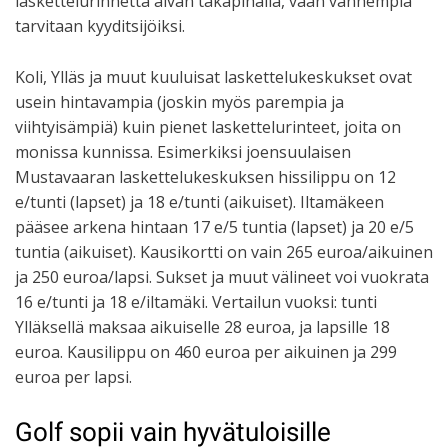
laskettelurinnettä aivan takapihalla, vaan vanhempia
tarvitaan kyyditsijöiksi.
Koli, Ylläs ja muut kuuluisat laskettelukeskukset ovat
usein hintavampia (joskin myös parempia ja
viihtyisämpiä) kuin pienet laskettelurinteet, joita on
monissa kunnissa. Esimerkiksi joensuulaisen
Mustavaaran laskettelukeskuksen hissilippu on 12
e/tunti (lapset) ja 18 e/tunti (aikuiset). Iltamäkeen
pääsee arkena hintaan 17 e/5 tuntia (lapset) ja 20 e/5
tuntia (aikuiset). Kausikortti on vain 265 euroa/aikuinen
ja 250 euroa/lapsi. Sukset ja muut välineet voi vuokrata
16 e/tunti ja 18 e/iltamäki. Vertailun vuoksi: tunti
Ylläksellä maksaa aikuiselle 28 euroa, ja lapsille 18
euroa. Kausilippu on 460 euroa per aikuinen ja 299
euroa per lapsi.
Golf sopii vain hyvätuloisille