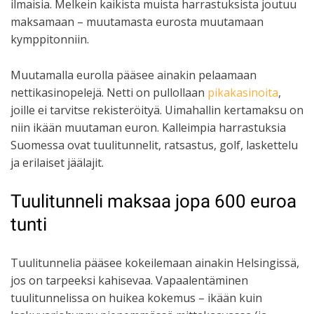
ilmaisia. Melkein kaikista muista harrastuksista joutuu
maksamaan – muutamasta eurosta muutamaan
kymppitonniin.
Muutamalla eurolla pääsee ainakin pelaamaan
nettikasinopelejä. Netti on pullollaan
pikakasinoita
,
joille ei tarvitse rekisteröityä. Uimahallin kertamaksu on
niin ikään muutaman euron. Kalleimpia harrastuksia
Suomessa ovat tuulitunnelit, ratsastus, golf, laskettelu
ja erilaiset jäälajit.
Tuulitunneli maksaa jopa 600 euroa
tunti
Tuulitunnelia pääsee kokeilemaan ainakin Helsingissä,
jos on tarpeeksi kahisevaa. Vapaalentäminen
tuulitunnelissa on huikea kokemus – ikään kuin