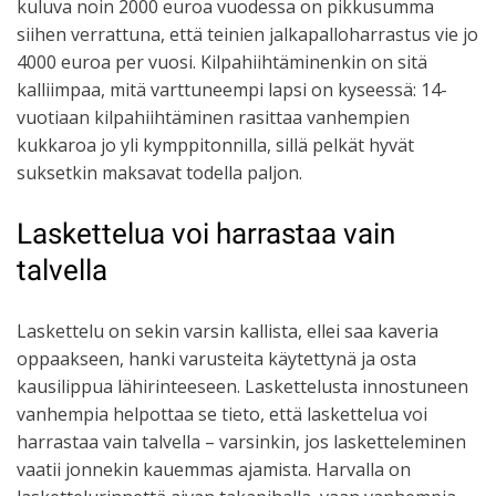
kuluva noin 2000 euroa vuodessa on pikkusumma
siihen verrattuna, että teinien jalkapalloharrastus vie jo
4000 euroa per vuosi. Kilpahiihtäminenkin on sitä
kalliimpaa, mitä varttuneempi lapsi on kyseessä: 14-
vuotiaan kilpahiihtäminen rasittaa vanhempien
kukkaroa jo yli kymppitonnilla, sillä pelkät hyvät
suksetkin maksavat todella paljon.
Laskettelua voi harrastaa vain
talvella
Laskettelu on sekin varsin kallista, ellei saa kaveria
oppaakseen, hanki varusteita käytettynä ja osta
kausilippua lähirinteeseen. Laskettelusta innostuneen
vanhempia helpottaa se tieto, että laskettelua voi
harrastaa vain talvella – varsinkin, jos lasketteleminen
vaatii jonnekin kauemmas ajamista. Harvalla on