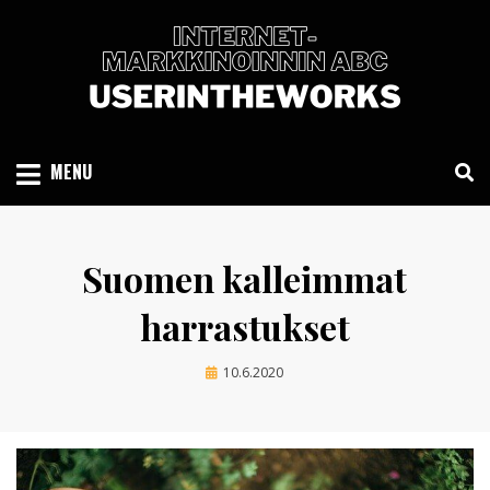
Skip
to
content
INTERNET-MARKKINOINNIN ABC
USERINTHEWORKS.COM
MENU
Suomen kalleimmat
harrastukset
Posted
by
10.6.2020
userintheworks
on