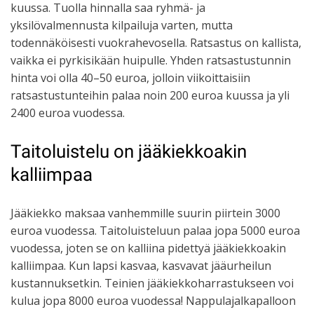
kuussa. Tuolla hinnalla saa ryhmä- ja
yksilövalmennusta kilpailuja varten, mutta
todennäköisesti vuokrahevosella. Ratsastus on kallista,
vaikka ei pyrkisikään huipulle. Yhden ratsastustunnin
hinta voi olla 40–50 euroa, jolloin viikoittaisiin
ratsastustunteihin palaa noin 200 euroa kuussa ja yli
2400 euroa vuodessa.
Taitoluistelu on jääkiekkoakin
kalliimpaa
Jääkiekko maksaa vanhemmille suurin piirtein 3000
euroa vuodessa. Taitoluisteluun palaa jopa 5000 euroa
vuodessa, joten se on kalliina pidettyä jääkiekkoakin
kalliimpaa. Kun lapsi kasvaa, kasvavat jääurheilun
kustannuksetkin. Teinien jääkiekkoharrastukseen voi
kulua jopa 8000 euroa vuodessa! Nappulajalkapalloon