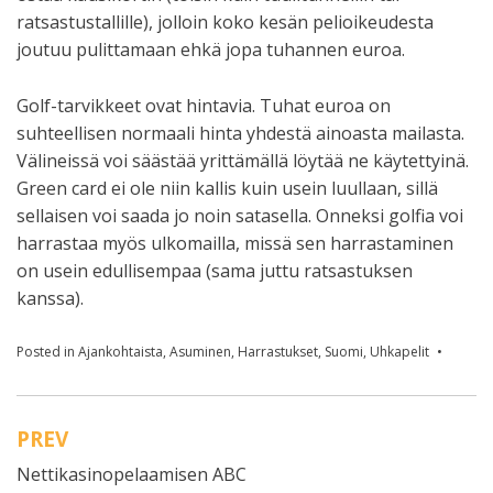
ratsastustallille), jolloin koko kesän pelioikeudesta
joutuu pulittamaan ehkä jopa tuhannen euroa.
Golf-tarvikkeet ovat hintavia. Tuhat euroa on
suhteellisen normaali hinta yhdestä ainoasta mailasta.
Välineissä voi säästää yrittämällä löytää ne käytettyinä.
Green card ei ole niin kallis kuin usein luullaan, sillä
sellaisen voi saada jo noin satasella. Onneksi golfia voi
harrastaa myös ulkomailla, missä sen harrastaminen
on usein edullisempaa (sama juttu ratsastuksen
kanssa).
Posted in
Ajankohtaista
,
Asuminen
,
Harrastukset
,
Suomi
,
Uhkapelit
PREV
Artikkelien
Nettikasinopelaamisen ABC
selaus