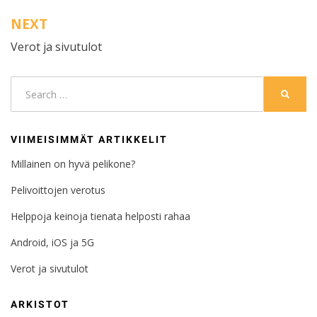
NEXT
Verot ja sivutulot
Search
SEARC
for:
VIIMEISIMMÄT ARTIKKELIT
Millainen on hyvä pelikone?
Pelivoittojen verotus
Helppoja keinoja tienata helposti rahaa
Android, iOS ja 5G
Verot ja sivutulot
ARKISTOT