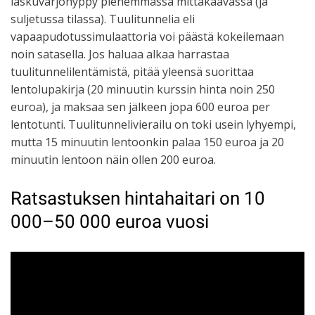
laskuvarjohyppy pienemmässä mittakaavassa (ja
suljetussa tilassa). Tuulitunnelia eli
vapaapudotussimulaattoria voi päästä kokeilemaan
noin satasella. Jos haluaa alkaa harrastaa
tuulitunnelilentämistä, pitää yleensä suorittaa
lentolupakirja (20 minuutin kurssin hinta noin 250
euroa), ja maksaa sen jälkeen jopa 600 euroa per
lentotunti. Tuulitunnelivierailu on toki usein lyhyempi,
mutta 15 minuutin lentoonkin palaa 150 euroa ja 20
minuutin lentoon näin ollen 200 euroa.
Ratsastuksen hintahaitari on 10
000–50 000 euroa vuosi